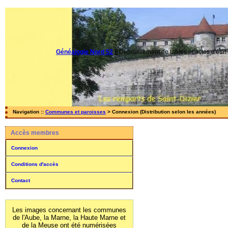
Généalogie Nord 52
||
Dépouillement de tables et actes d'état-
Navigation ::
Communes et paroisses
> Connexion (Distribution selon les années)
Accès membres
Connexion
Conditions d'accès
Contact
Les images concernant les communes
de l'Aube, la Marne, la Haute Marne et
de la Meuse ont été numérisées