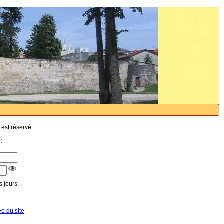
 est réservé
:
 jours.
ée du site