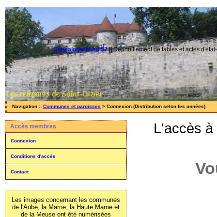
Généalogie Nord 52
||
Dépouillement de tables et actes d'état-
Navigation ::
Communes et paroisses
> Connexion (Distribution selon les années)
L'accès à
Accès membres
Connexion
Conditions d'accès
Vo
Contact
Les images concernant les communes
de l'Aube, la Marne, la Haute Marne et
de la Meuse ont été numérisées