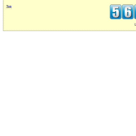
Top
c