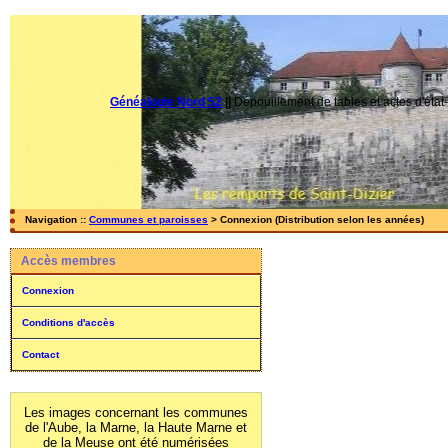
Généalogie Nord 52
||
Dépouillement de tables et actes d'état-
Navigation ::
Communes et paroisses
> Connexion (Distribution selon les années)
Accès membres
Connexion
Conditions d'accès
Contact
Les images concernant les communes
de l'Aube, la Marne, la Haute Marne et
de la Meuse ont été numérisées