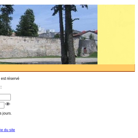
 est réservé
:
 jours.
ée du site