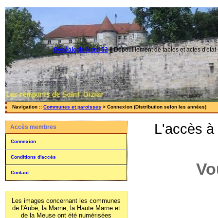
Généalogie Nord 52
||
Dépouillement de tables et actes d'état-
Navigation ::
Communes et paroisses
> Connexion (Distribution selon les années)
L'accès à
Accès membres
Connexion
Conditions d'accès
Vo
Contact
Les images concernant les communes
de l'Aube, la Marne, la Haute Marne et
de la Meuse ont été numérisées