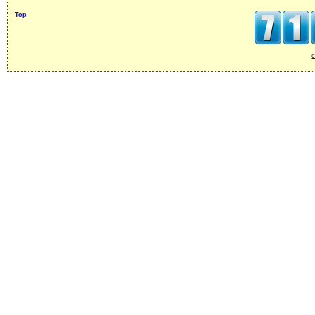
Top
c