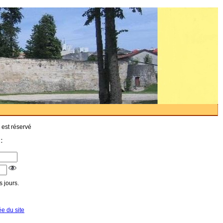
 est réservé
:
 jours.
ée du site