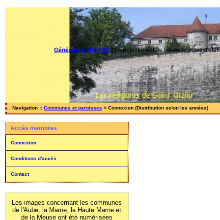
Généalogie Nord 52
||
Dépouillement de tables et actes d'état-
Navigation ::
Communes et paroisses
> Connexion (Distribution selon les années)
Accès membres
Connexion
Conditions d'accès
Contact
Les images concernant les communes
de l'Aube, la Marne, la Haute Marne et
de la Meuse ont été numérisées