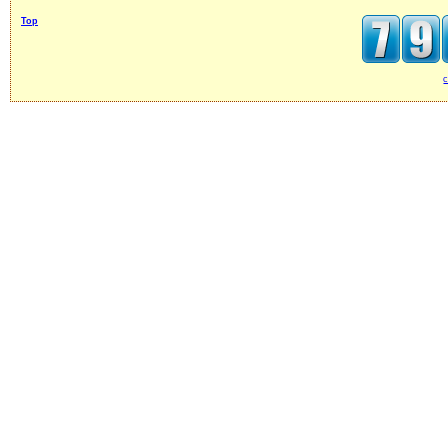
Top
c