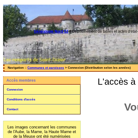
Généalogie Nord 52
||
Dépouillement de tables et actes d'état-
Navigation ::
Communes et paroisses
> Connexion (Distribution selon les années)
L'accès à
Accès membres
Connexion
Conditions d'accès
Vo
Contact
Les images concernant les communes
de l'Aube, la Marne, la Haute Marne et
de la Meuse ont été numérisées