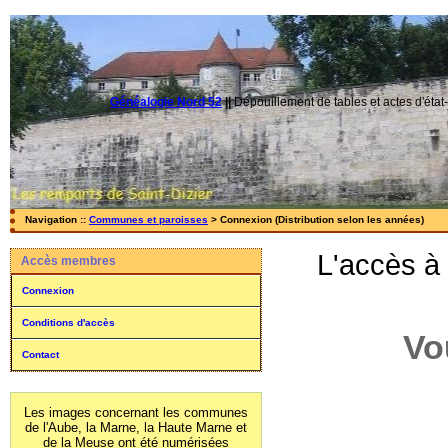
Généalogie Nord 52
||
Dépouillement de tables et actes d'état-
Navigation ::
Communes et paroisses
> Connexion (Distribution selon les années)
L'accès à
Accès membres
Connexion
Conditions d'accès
Vo
Contact
Les images concernant les communes
de l'Aube, la Marne, la Haute Marne et
de la Meuse ont été numérisées