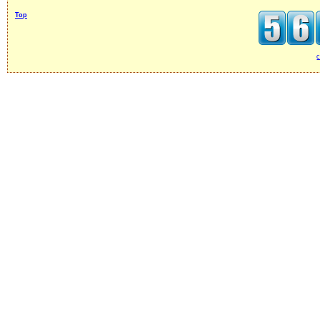
Top
c