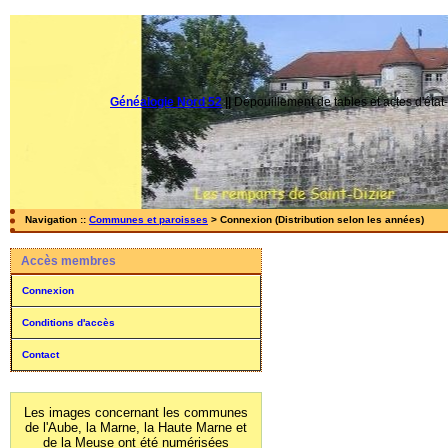
Généalogie Nord 52
||
Dépouillement de tables et actes d'état-
Navigation ::
Communes et paroisses
> Connexion (Distribution selon les années)
Accès membres
Connexion
Conditions d'accès
Contact
Les images concernant les communes
de l'Aube, la Marne, la Haute Marne et
de la Meuse ont été numérisées