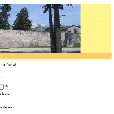
 est réservé
:
 jours.
ée du site