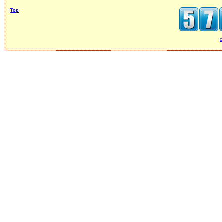
Top
c