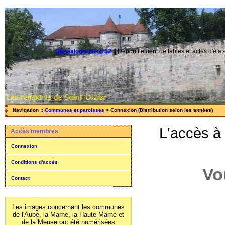
Généalogie Nord 52
||
Dépouillement de tables et actes d'état-
Navigation ::
Communes et paroisses
> Connexion (Distribution selon les années)
L'accès à
Accès membres
Connexion
Conditions d'accès
Vo
Contact
Les images concernant les communes
de l'Aube, la Marne, la Haute Marne et
de la Meuse ont été numérisées