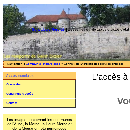
Généalogie Nord 52
||
Dépouillement de tables et actes d'état-
Navigation ::
Communes et paroisses
> Connexion (Distribution selon les années)
L'accès à
Accès membres
Connexion
Conditions d'accès
Vo
Contact
Les images concernant les communes
de l'Aube, la Marne, la Haute Marne et
de la Meuse ont été numérisées