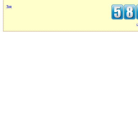
Top
c