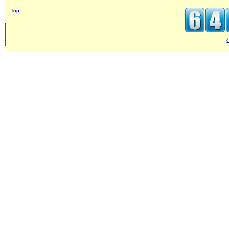
Top
c