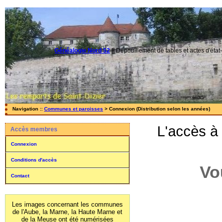
Généalogie Nord 52
||
Dépouillement de tables et actes d'état-
Navigation ::
Communes et paroisses
> Connexion (Distribution selon les années)
L'accès à
Accès membres
Connexion
Conditions d'accès
Vo
Contact
Les images concernant les communes
de l'Aube, la Marne, la Haute Marne et
de la Meuse ont été numérisées