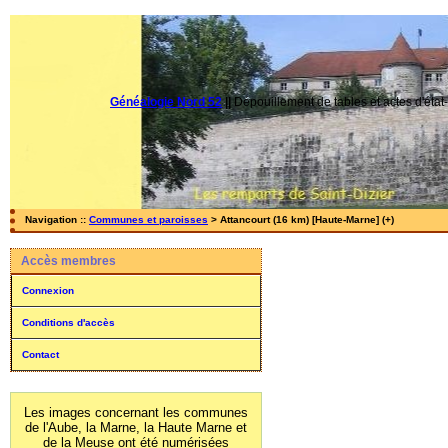
Généalogie Nord 52
||
Dépouillement de tables et actes d'état-
Navigation ::
Communes et paroisses
> Attancourt (16 km) [Haute-Marne] (+)
Accès membres
Connexion
Conditions d'accès
Contact
Les images concernant les communes
de l'Aube, la Marne, la Haute Marne et
de la Meuse ont été numérisées