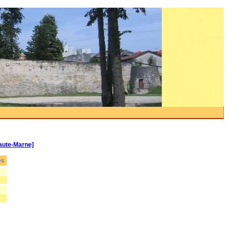
aute-Marne]
es