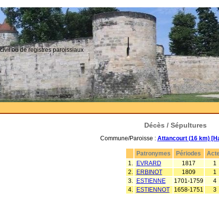
civil ou de registres paroissiaux
Décès / Sépultures
Commune/Paroisse :
Attancourt (16 km) [H
Patronymes
Périodes
Act
1.
EVRARD
1817
1
2.
ERBINOT
1809
1
3.
ESTIENNE
1701-1759
4
4.
ESTIENNOT
1658-1751
3