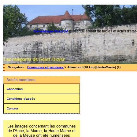
Généalogie Nord 52
||
Dépouillement de tables et actes d'état-
Navigation ::
Communes et paroisses
> Attancourt (16 km) [Haute-Marne] (+)
Accès membres
Connexion
Conditions d'accès
Contact
Les images concernant les communes
de l'Aube, la Marne, la Haute Marne et
de la Meuse ont été numérisées