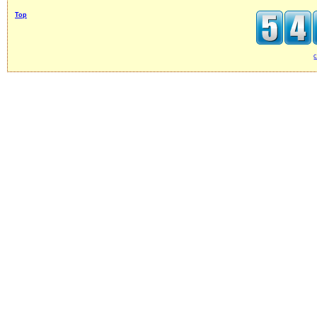
Top
c