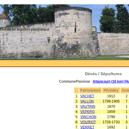
civil ou de registres paroissiaux
Décès / Sépultures
Commune/Paroisse :
Attancourt (16 km) [H
Patronymes
Périodes
Act
1.
VACHET
1912
2
2.
VALLON
1799-1905
7
3.
VAUTRIN
1870
1
4.
VEPERG
1859
1
5.
VINCHON
1790
1
6.
VOURIOT
1726-1733
3
7.
VERRET
1692
1