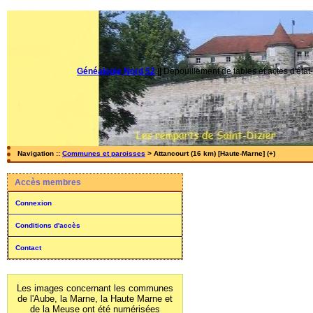
Généalogie Nord 52
||
Dépouillement de tables et actes d'état-
Navigation ::
Communes et paroisses
> Attancourt (16 km) [Haute-Marne] (+)
Accès membres
Connexion
Conditions d'accès
Contact
Les images concernant les communes
de l'Aube, la Marne, la Haute Marne et
de la Meuse ont été numérisées