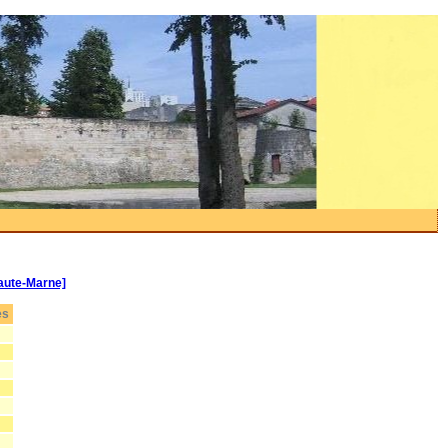
aute-Marne]
es