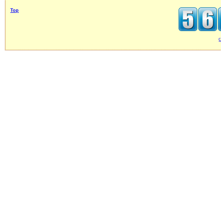
Top
c