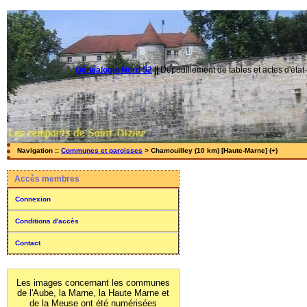
Généalogie Nord 52
||
Dépouillement de tables et actes d'état-
Navigation ::
Communes et paroisses
> Chamouilley (10 km) [Haute-Marne] (+)
Accès membres
Connexion
Conditions d'accès
Contact
Les images concernant les communes
de l'Aube, la Marne, la Haute Marne et
de la Meuse ont été numérisées