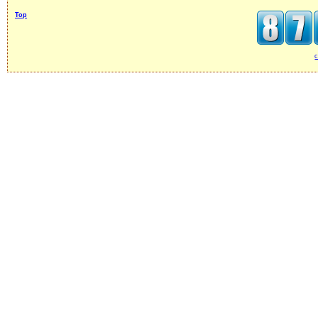
Top
c