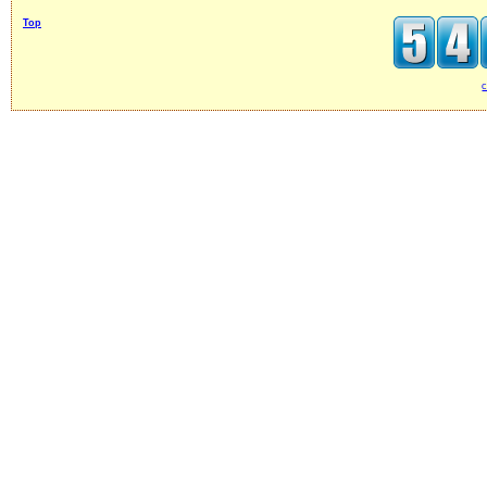
Top
c