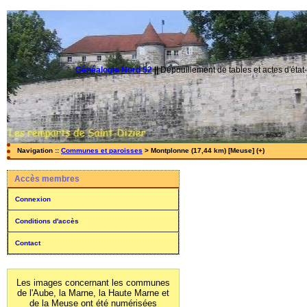
Généalogie Nord 52
||
Dépouillement de tables et actes d'état-
Navigation ::
Communes et paroisses
> Montplonne (17,44 km) [Meuse] (+)
Accès membres
Connexion
Conditions d'accès
Contact
Les images concernant les communes
de l'Aube, la Marne, la Haute Marne et
de la Meuse ont été numérisées