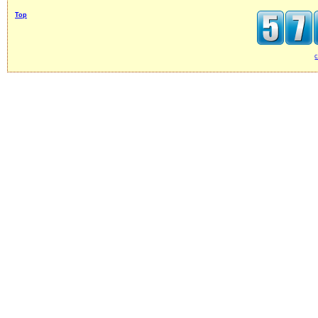
Top
c