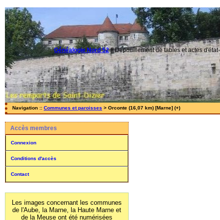
Généalogie Nord 52
||
Dépouillement de tables et actes d'état-
Navigation ::
Communes et paroisses
> Orconte (16,07 km) [Marne] (+)
Accès membres
Connexion
Conditions d'accès
Contact
Les images concernant les communes
de l'Aube, la Marne, la Haute Marne et
de la Meuse ont été numérisées