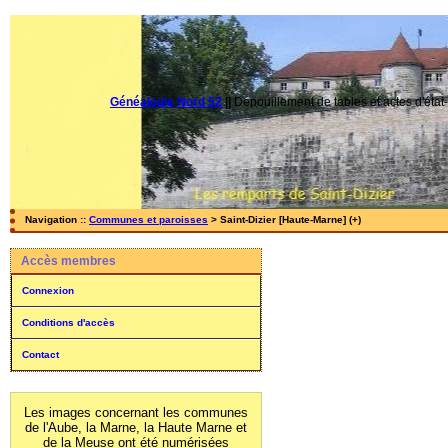
Généalogie Nord 52
||
Dépouillement de tables et actes d'état-
Navigation ::
Communes et paroisses
> Saint-Dizier [Haute-Marne] (+)
Accès membres
Connexion
Conditions d'accès
Contact
Les images concernant les communes
de l'Aube, la Marne, la Haute Marne et
de la Meuse ont été numérisées