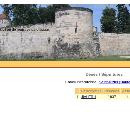
civil ou de registres paroissiaux
Décès / Sépultures
Commune/Paroisse :
Saint-Dizier [Haut
Patronymes
Périodes
Act
1.
JIAUTRU
1837
1