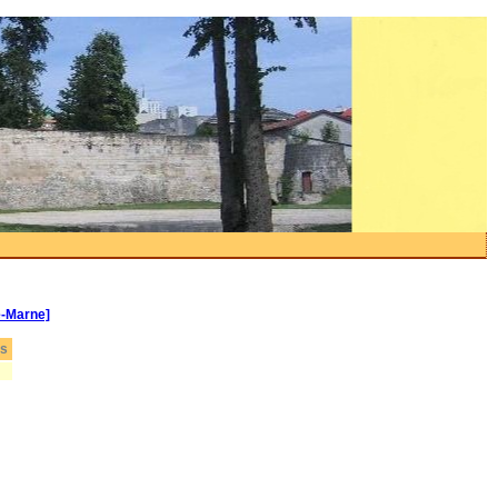
e-Marne]
es