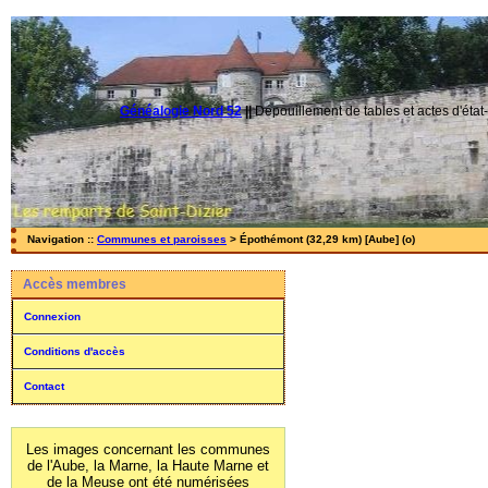
Généalogie Nord 52
||
Dépouillement de tables et actes d'état-
Navigation ::
Communes et paroisses
> Épothémont (32,29 km) [Aube] (o)
Accès membres
Connexion
Conditions d'accès
Contact
Les images concernant les communes
de l'Aube, la Marne, la Haute Marne et
de la Meuse ont été numérisées