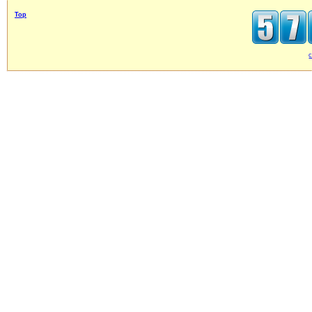
Top
c