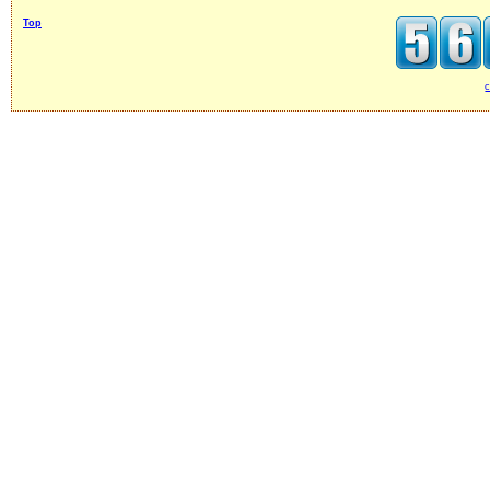
Top
c