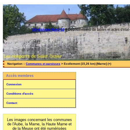
Généalogie Nord 52
||
Dépouillement de tables et actes d'état-
Navigation ::
Communes et paroisses
> Ecollemont (15,26 km) [Marne] (+)
Accès membres
Connexion
Conditions d'accès
Contact
Les images concernant les communes
de l'Aube, la Marne, la Haute Marne et
de la Meuse ont été numérisées