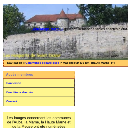
Généalogie Nord 52
||
Dépouillement de tables et actes d'état-
Navigation ::
Communes et paroisses
> Maconcourt (39 km) [Haute-Marne] (+)
Accès membres
Connexion
Conditions d'accès
Contact
Les images concernant les communes
de l'Aube, la Marne, la Haute Marne et
de la Meuse ont été numérisées