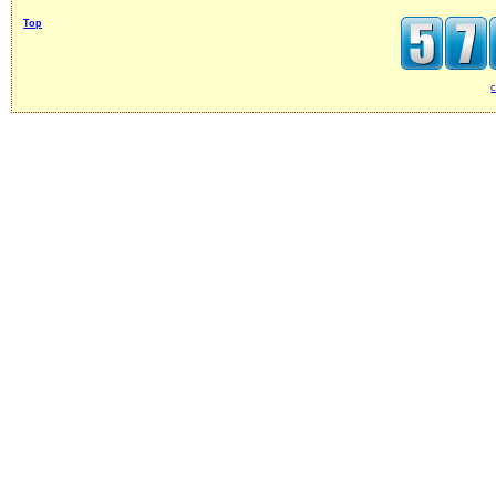
Top
c