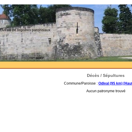
civil ou de registres paroissiaux
Décès / Sépultures
Commune/Paroisse :
Odival (95 km) [Hau
Aucun patronyme trouvé