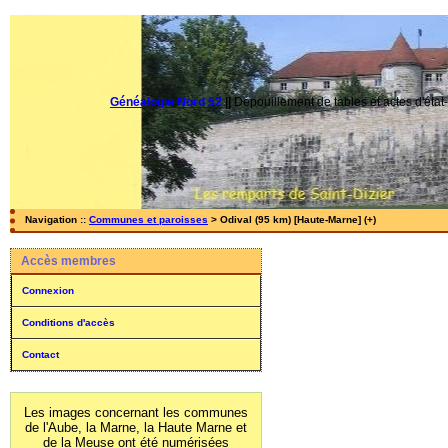
Généalogie Nord 52
||
Dépouillement de tables et actes d'état-
Navigation ::
Communes et paroisses
> Odival (95 km) [Haute-Marne] (+)
Accès membres
Connexion
Conditions d'accès
Contact
Les images concernant les communes
de l'Aube, la Marne, la Haute Marne et
de la Meuse ont été numérisées