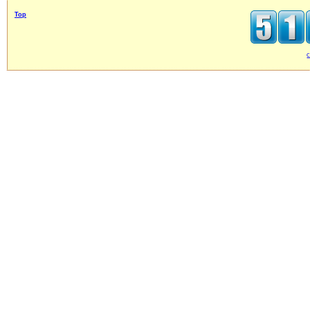
Top
c