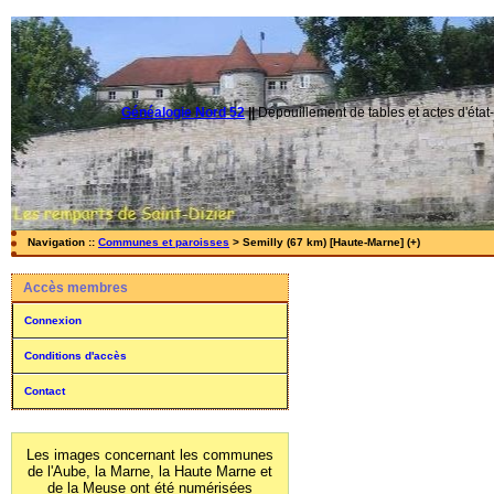
Généalogie Nord 52
||
Dépouillement de tables et actes d'état-
Navigation ::
Communes et paroisses
> Semilly (67 km) [Haute-Marne] (+)
Accès membres
Connexion
Conditions d'accès
Contact
Les images concernant les communes
de l'Aube, la Marne, la Haute Marne et
de la Meuse ont été numérisées