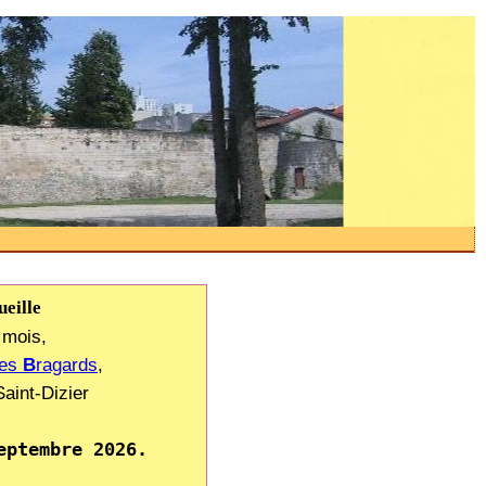
eille
 mois,
nes
B
ragards
,
aint-Dizier