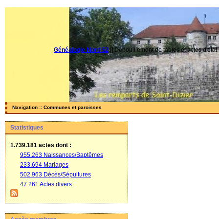
Généalogie Nord 52
||
Dépouillement de tables et actes d'état-
Navigation :: Communes et paroisses
Statistiques
1.739.181 actes
dont :
955.263 Naissances/Baptêmes
233.694 Mariages
502.963 Décès/Sépultures
47.261 Actes divers