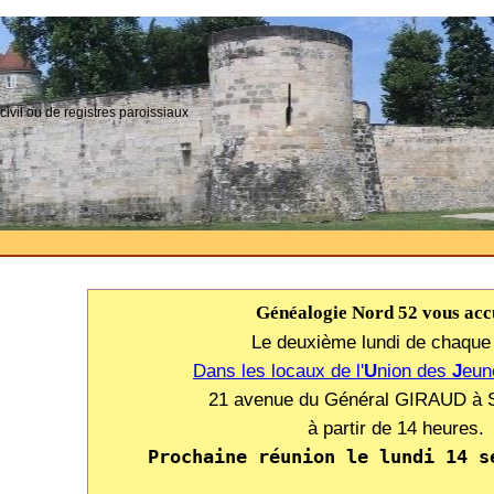
civil ou de registres paroissiaux
Généalogie Nord 52 vous accu
Le deuxième lundi de chaque
Dans les locaux de l'
U
nion des
J
eu
21 avenue du Général GIRAUD à S
à partir de 14 heures.