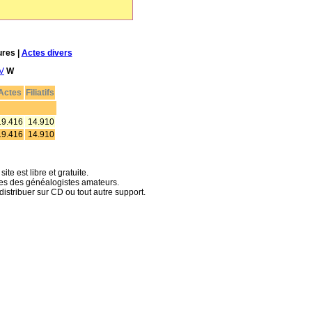
ures |
Actes divers
V
W
Actes
Filiatifs
19.416
14.910
19.416
14.910
te est libre et gratuite.
hes des généalogistes amateurs.
distribuer sur CD ou tout autre support.