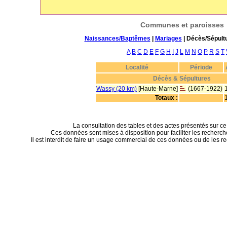
Communes et paroisses
Naissances/Baptêmes
|
Mariages
| Décès/Sépult
A
B
C
D
E
F
G
H
I
J
L
M
N
O
P
R
S
T
Localité
Période
Décès & Sépultures
Wassy (20 km)
[Haute-Marne]
(1667-1922)
Totaux :
La consultation des tables et des actes présentés sur ce si
Ces données sont mises à disposition pour faciliter les recherc
Il est interdit de faire un usage commercial de ces données ou de les re